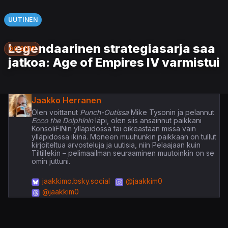
UUTINEN
Legendaarinen strategiasarja saa
GC 2017
jatkoa: Age of Empires IV varmistui
Jaakko Herranen
Olen voittanut
Punch-Outissa
Mike Tysonin ja pelannut
Ecco the Dolphinin
läpi, olen siis ansainnut paikkani
KonsoliFINin ylläpidossa tai oikeastaan missä vain
ylläpidossa ikinä. Moneen muuhunkin paikkaan on tullut
kirjoiteltua arvosteluja ja uutisia, niin Pelaajaan kuin
Tiltillekin – pelimaailman seuraaminen muutoinkin on se
omin juttuni.
jaakkimo.bsky.social
@jaakkim0
@jaakkim0