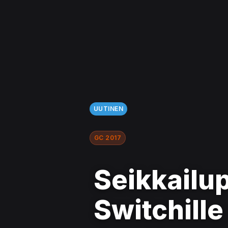
UUTINEN
GC 2017
Seikkailup
Switchille