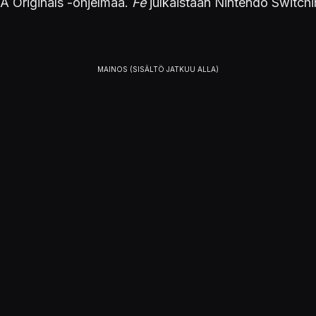
EA Originals -ohjelmaa.
Fe
julkaistaan Nintendo Switchi
ALUSTAT
PS4
Xbox One
PC / Windows
Nintendo Switch
LÄHTEET
Gamespot