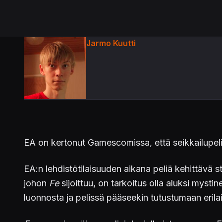
Jarmo Kuutti
EA on kertonut Gamescomissa, että seikkailupel
EA:n lehdistötilaisuuden aikana peliä kehittävä st
johon
Fe
sijoittuu, on tarkoitus olla aluksi mysti
luonnosta ja pelissä pääseekin tutustumaan erilai