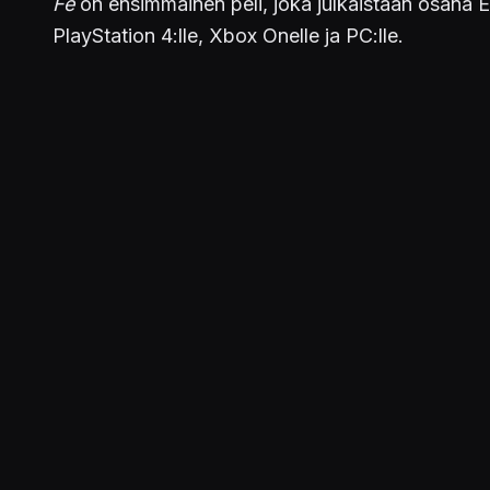
Fe
on ensimmäinen peli, joka julkaistaan osana 
PlayStation 4:lle, Xbox Onelle ja PC:lle.
Julkaistu 22.8.2017 14.57
PELIT
Fe
JULKAISIJAT
EA