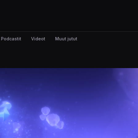
Podcastit
Videot
Muut jutut