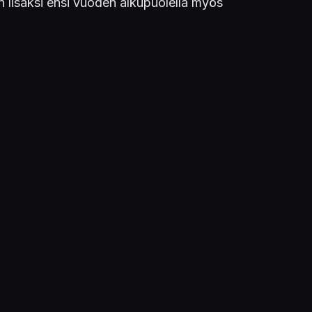
n lisäksi ensi vuoden alkupuolella myös
STUDIOT
Zoink