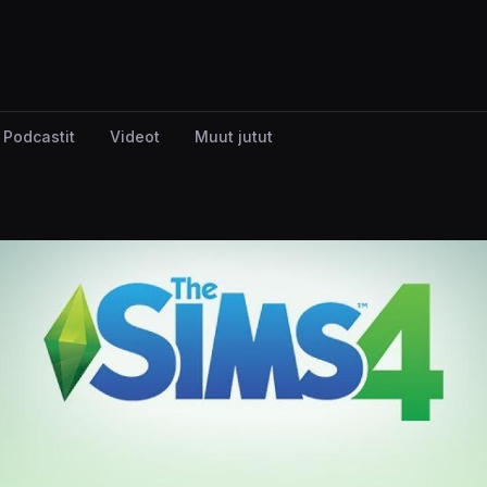
Podcastit
Videot
Muut jutut