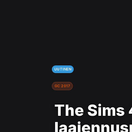
UUTINEN
GC 2017
The Sims 
laajennus