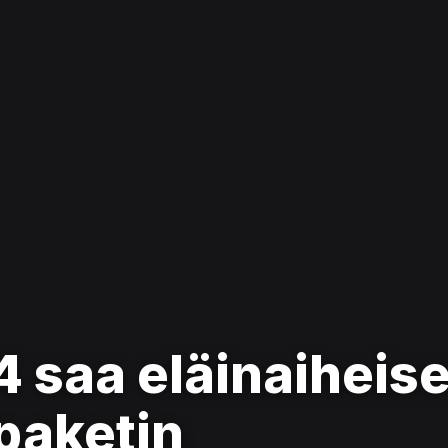
4 saa eläinaiheis
paketin