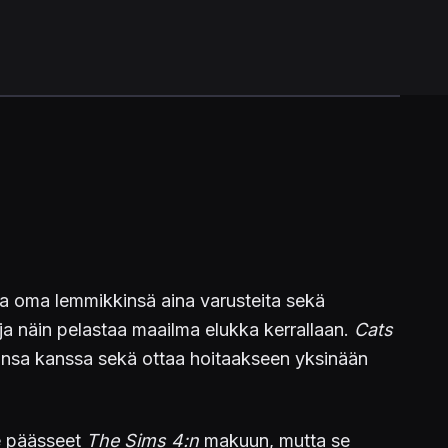
oda oma lemmikkinsä aina varusteita sekä
 ja näin pelastaa maailma elukka kerrallaan.
Cats
insa kanssa sekä ottaa hoitaakseen yksinään
le päässeet
The Sims 4:n
makuun, mutta se