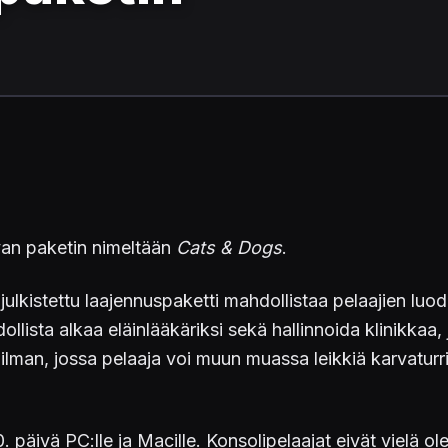
tavan paketin nimeltään
Cats & Dogs
.
ulkistettu laajennuspaketti mahdollistaa pelaajien lu
lista alkaa eläinlääkäriksi sekä hallinnoida klinikkaa,
an, jossa pelaaja voi muun muassa leikkiä karvaturr
 päivä PC:lle ja Macille. Konsolipelaajat eivät vielä o