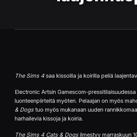
The Sims 4
saa kissoilla ja koirilla peliä laajen
Electronic Artsin Gamescom-pressitilaisuudessa j
luonteenpiirteitä myöten. Pelaajan on myös mahdol
& Dogs
tuo myös mukanaan uuden rannikkomaailm
harhailevia kissoja ja koiria.
The Sims 4 Cats & Dogs
ilmestyy marraskuun 10.