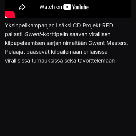
Yksinpelikampanjan lisäksi CD Projekt RED
paljasti
Gwent
-korttipelin saavan virallisen
kilpapelaamisen sarjan nimeltään Gwent Masters.
Pelaajat pääsevät kilpailemaan erilaisissa
virallisissa turnauksissa sekä tavoittelemaan
rahapalkintojen lisäksi maailmanmestarin titteliä.
Lisätietoja Gwent Mastersin säännöistä,
turnausten päivämääristä sekä formaatista löytyy
osoitteesta
masters.playgwent.com
.