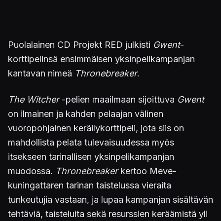
Puolalainen CD Projekt RED julkisti
Gwent
-
korttipelinsä ensimmäisen yksinpelikampanjan
kantavan nimeä
Thronebreaker
.
The Witcher
-pelien maailmaan sijoittuva
Gwent
on ilmainen ja kahden pelaajan välinen
vuoropohjainen keräilykorttipeli, jota siis on
mahdollista pelata tulevaisuudessa myös
itsekseen tarinallisen yksinpelikampanjan
muodossa.
Thronebreaker
kertoo Meve-
kuningattaren tarinan taistelussa vieraita
tunkeutujia vastaan, ja lupaa kampanjan sisältävän
tehtäviä, taisteluita sekä resurssien keräämistä yli