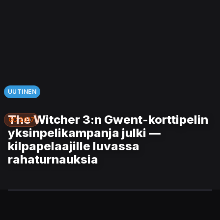
UUTINEN
The Witcher 3:n Gwent-korttipelin
GC 2017
yksinpelikampanja julki —
kilpapelaajille luvassa
rahaturnauksia