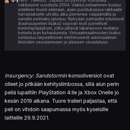
Tero "TeRm0z" Lepistö on pyörinyt foorumilla
vakituisesti vuodesta 2004. Vaikka pelaaminen kuuluu
edelleen tiiviisti elämään, arjen puristuksessa rakkaalle
harrastukselle uhrattu aika pienenee vääjäämättä ja
samalla pelimaku jalostuu. Nykyään parhautta edustavat
(kaahauspelien lisäksi) sopivan tiiviit juonelliset
toimintapläjäykset, jotka jättävät takaraivoon muitakin
tunteita kuin turhautumista. Virtuaalimaailmoiden lisäksi
suhtautuu tarpeettoman intohimoisesti automaailman
ilmiöiden seuraamiseen ja yleiseen viisasteluun.
Insurgency: Sandstormin
konsoliversiot ovat
olleet jo pitkään kehityslimbossa, sillä alun perin
peliä lupailtiin PlayStation 4:lle ja Xbox Onelle jo
kesän 2019 aikana. Tuore traileri paljastaa, että
peli on vihdoin saapumassa myös kyseisille
laitteille 29.9.2021.