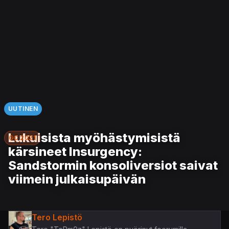
UUTINEN
Lukuisista myöhästymisistä
GC 2021
kärsineet Insurgency:
Sandstormin konsoliversiot saivat
viimein julkaisupäivän
Tero Lepistö