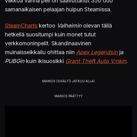
viikkoa vanha peli on saavuttanut 350 000
samanaikaisen pelaajan huipun Steamissa.
SteamCharts
kertoo
Valheimin
olevan tällä
hetkellä suositumpi kuin monet tutut
verkkomoninpelit. Skandinaavinen
muinaisseikkailu ohittaa niin
Apex Legendsin
ja
PUBGin
kuin ikisuosikki
Grant Theft Auto V:nkin
.