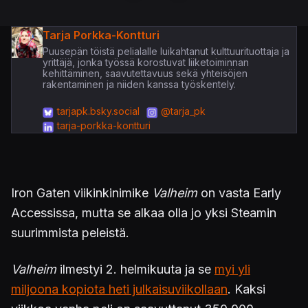
Tarja Porkka-Kontturi
Puusepän töistä pelialalle luikahtanut kulttuurituottaja ja
yrittäjä, jonka työssä korostuvat liiketoiminnan
kehittäminen, saavutettavuus sekä yhteisöjen
rakentaminen ja niiden kanssa työskentely.
tarjapk.bsky.social
@tarja_pk
tarja-porkka-kontturi
Iron Gaten viikinkinimike
Valheim
on vasta Early
Accessissa, mutta se alkaa olla jo yksi Steamin
suurimmista peleistä.
Valheim
ilmestyi 2. helmikuuta ja se
myi yli
miljoona kopiota heti julkaisuviikollaan
. Kaksi