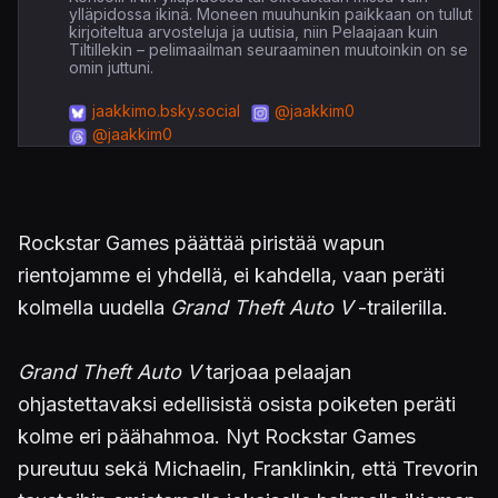
ylläpidossa ikinä. Moneen muuhunkin paikkaan on tullut
kirjoiteltua arvosteluja ja uutisia, niin Pelaajaan kuin
Tiltillekin – pelimaailman seuraaminen muutoinkin on se
omin juttuni.
jaakkimo.bsky.social
@jaakkim0
@jaakkim0
Rockstar Games päättää piristää wapun
rientojamme ei yhdellä, ei kahdella, vaan peräti
kolmella uudella
Grand Theft Auto V
-trailerilla.
Grand Theft Auto V
tarjoaa pelaajan
ohjastettavaksi edellisistä osista poiketen peräti
kolme eri päähahmoa. Nyt Rockstar Games
pureutuu sekä Michaelin, Franklinkin, että Trevorin