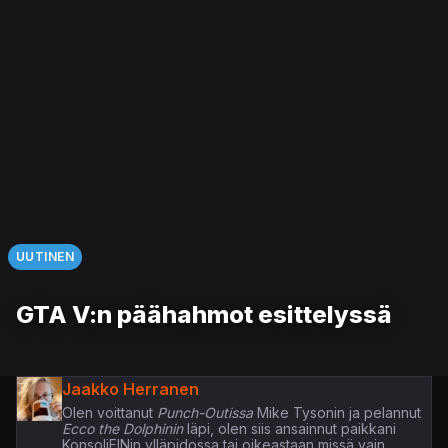
UUTINEN
GTA V:n päähahmot esittelyssä
Jaakko Herranen
Olen voittanut
Punch-Outissa
Mike Tysonin ja pelannut
Ecco the Dolphinin
läpi, olen siis ansainnut paikkani
KonsoliFINin ylläpidossa tai oikeastaan missä vain