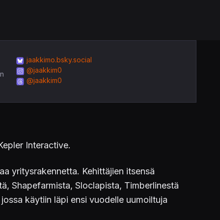
jaakkimo.bsky.social
@jaakkim0
in
@jaakkim0
epler Interactive.
aa yritysrakennetta. Kehittäjien itsensä
ä, Shapefarmista, Sloclapista, Timberlinestä
jossa käytiin läpi ensi vuodelle uumoiltuja