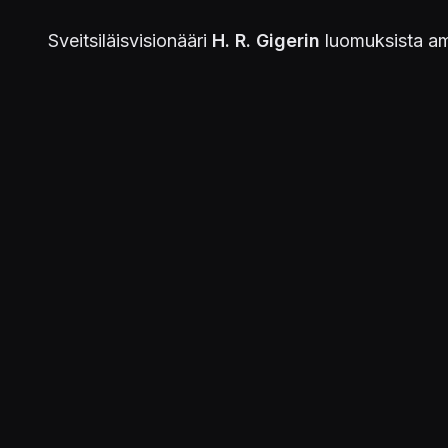
Sveitsiläisvisionääri
H. R. Gigerin
luomuksista amm
https://youtu.be/pvgsSlopiEQ
Julkaistu 29.9.2021 23.18
PELIT
Scorn
JULKAISIJAT