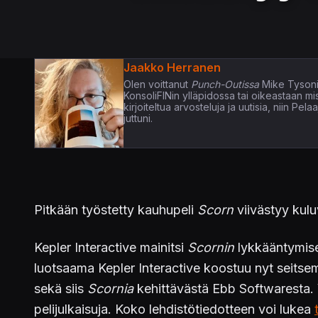
Jaakko Herranen
Olen voittanut
Punch-Outissa
Mike Tysoni
KonsoliFINin ylläpidossa tai oikeastaan m
kirjoiteltua arvosteluja ja uutisia, niin P
juttuni.
Pitkään työstetty kauhupeli
Scorn
viivästyy kulu
Kepler Interactive mainitsi
Scornin
lykkääntymisen
luotsaama Kepler Interactive koostuu nyt seitse
sekä siis
Scornia
kehittävästä Ebb Softwaresta. V
pelijulkaisuja. Koko lehdistötiedotteen voi lukea