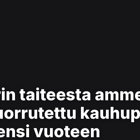
rin taiteesta amm
kuorrutettu kauhu
 ensi vuoteen