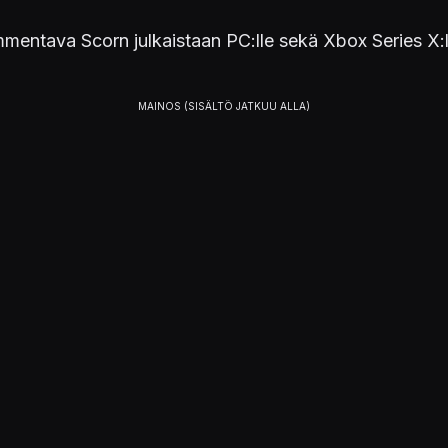
entava Scorn julkaistaan PC:lle sekä Xbox Series X:l
ALUSTAT
Xbox Series S/X
PC / Windows
KÄSITELLYT HENKILÖT