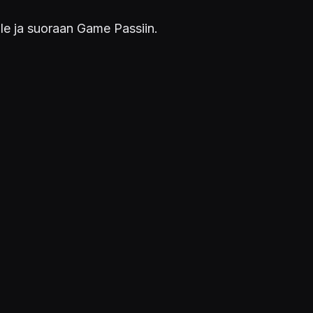
le ja suoraan Game Passiin.
STUDIOT
Ebb Software
LÄHTEET