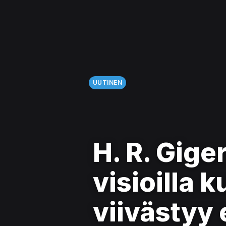
UUTINEN
H. R. Gige
visioilla 
viivästyy