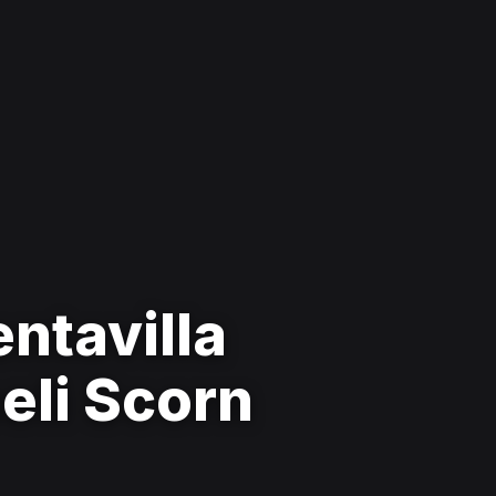
entavilla
peli Scorn