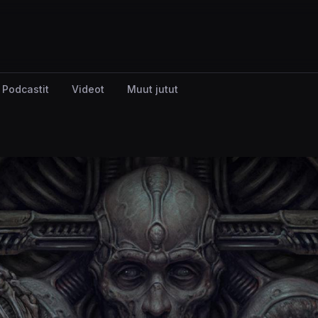
Podcastit
Videot
Muut jutut