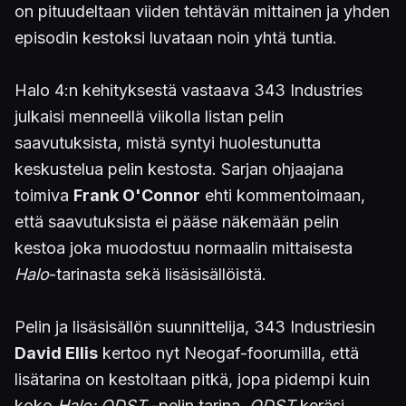
on pituudeltaan viiden tehtävän mittainen ja yhden
episodin kestoksi luvataan noin yhtä tuntia.
Halo 4:n kehityksestä vastaava 343 Industries
julkaisi menneellä viikolla listan pelin
saavutuksista, mistä syntyi huolestunutta
keskustelua pelin kestosta. Sarjan ohjaajana
toimiva
Frank O'Connor
ehti kommentoimaan,
että saavutuksista ei pääse näkemään pelin
kestoa joka muodostuu normaalin mittaisesta
Halo
-tarinasta sekä lisäsisällöistä.
Pelin ja lisäsisällön suunnittelija, 343 Industriesin
David Ellis
kertoo nyt Neogaf-foorumilla, että
lisätarina on kestoltaan pitkä, jopa pidempi kuin
koko
Halo: ODST
-pelin tarina.
ODST
keräsi