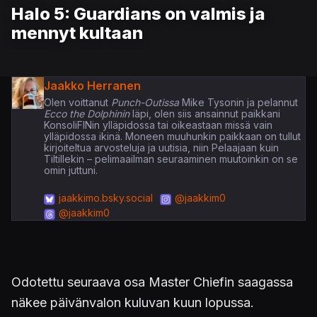
Halo 5: Guardians on valmis ja
mennyt kultaan
Jaakko Herranen
Olen voittanut
Punch-Outissa
Mike Tysonin ja pelannut
Ecco the Dolphinin
läpi, olen siis ansainnut paikkani
KonsoliFINin ylläpidossa tai oikeastaan missä vain
ylläpidossa ikinä. Moneen muuhunkin paikkaan on tullut
kirjoiteltua arvosteluja ja uutisia, niin Pelaajaan kuin
Tiltillekin – pelimaailman seuraaminen muutoinkin on se
omin juttuni.
jaakkimo.bsky.social
@jaakkim0
@jaakkim0
Odotettu seuraava osa Master Chiefin saagassa
näkee päivänvalon kuluvan kuun lopussa.