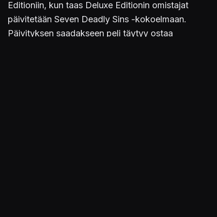
Editioniin, kun taas Deluxe Editionin omistajat
päivitetään Seven Deadly Sins -kokoelmaan.
Päivityksen saadakseen peli täytyy ostaa
helmikuun 19. päivään mennessä.
Julkaistu 28.1.2022 11.09
PELIT
Hitman 3
ALUSTAT
PC / Windows
STUDIOT
IO Interactive