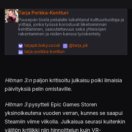
Tarja Porkka-Kontturi
Puusepän töistä pelialalle luikahtanut kulttuurituottaja ja
yrittäjä, jonka työssä korostuvat liiketoiminnan
kehittäminen, saavutettavuus sekä yhteisöjen
rakentaminen ja niiden kanssa työskentely.
tarjapk.bsky.social
@tarja_pk
tarja-porkka-kontturi
Hitman 3:n
paljon kritisoitu julkaisu poiki ilmaisia
päivityksiä pelin omistaville.
Hitman 3
pysytteli Epic Games Storen
yksinoikeutena vuoden verran, kunnes se saapui
Steamiin viime viikolla. Julkaisua seurasi kuitenkin
välitön kritiikki niin hinnoittelun kuin VR-