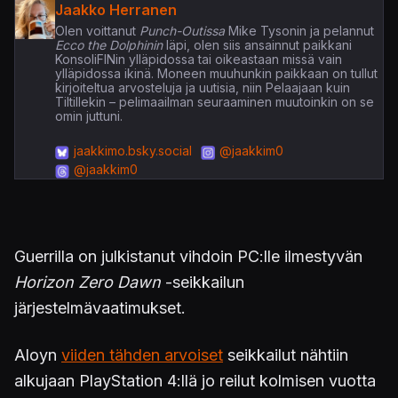
Jaakko Herranen
Olen voittanut
Punch-Outissa
Mike Tysonin ja pelannut
Ecco the Dolphinin
läpi, olen siis ansainnut paikkani
KonsoliFINin ylläpidossa tai oikeastaan missä vain
ylläpidossa ikinä. Moneen muuhunkin paikkaan on tullut
kirjoiteltua arvosteluja ja uutisia, niin Pelaajaan kuin
Tiltillekin – pelimaailman seuraaminen muutoinkin on se
omin juttuni.
jaakkimo.bsky.social
@jaakkim0
@jaakkim0
Guerrilla on julkistanut vihdoin PC:lle ilmestyvän
Horizon Zero Dawn
-seikkailun
järjestelmävaatimukset.
Aloyn
viiden tähden arvoiset
seikkailut nähtiin
alkujaan PlayStation 4:llä jo reilut kolmisen vuotta