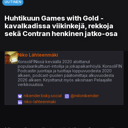
UUTINEN
Huhtikuun Games with Gold -
kavalkadissa viikinkejä, rekkoja
sekä Contran henkinen jatko-osa
Niko Lähteenmäki
KonsoliFINissä keväällä 2020 aloittanut
populaarikulttuuri-intoilija ja jokapaikanhöylä. KonsoliFIN
Podcastin juontaja ja tuottaja loppuvuodesta 2020
alkaen, podcast-puolen päätoimittaja alkuvuodesta
2026 alkaen. Kirjoittanut myös aikoinaan Pelaajalle
verkkouutisia.
nikender.bsky.social
@niilonikender
niko-lahteenmaki