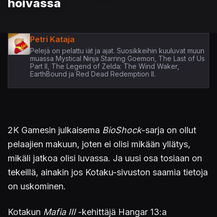
hoivassa
Petri Kataja
Pelejä on pelattu iät ja ajat. Suosikkeihin kuuluvat muun
muassa Mystical Ninja Starring Goemon, The Last of Us
Part II, The Legend of Zelda: The Wind Waker,
EarthBound ja Red Dead Redemption II.
2K Gamesin julkaisema
BioShock
-sarja on ollut
pelaajien makuun, joten ei olisi mikään yllätys,
mikäli jatkoa olisi luvassa. Ja uusi osa tosiaan on
tekeillä, ainakin jos Kotaku-sivuston saamia tietoja
on uskominen.
Kotakun
Mafia III
-kehittäjä Hangar 13:a