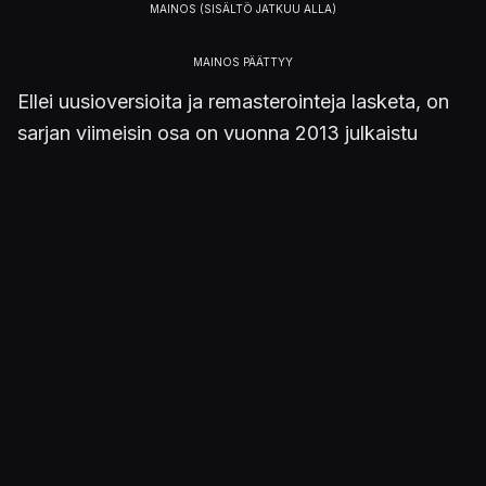
Ellei uusioversioita ja remasterointeja lasketa, on
sarjan viimeisin osa on vuonna 2013 julkaistu
BioShock Infinite
. Koska mitään virallista
vahvistusta Kotakun tiedoille ei vielä ole,
kannattaa uuden
BioShockiin
kehittämiseen
suhtautua vielä pienoisella varauksella.
Kolme aiempaa nimikettä niputtavan
BioShock:
The Collectionin
arvostelun voit lukaista
tämän
linkin (klik)
kautta.
Julkaistu 15.4.2018 13.37