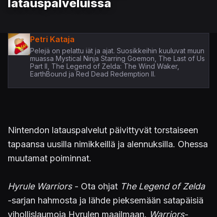
latauspalveluissa
Petri Kataja
Pelejä on pelattu iät ja ajat. Suosikkeihin kuuluvat muun
muassa Mystical Ninja Starring Goemon, The Last of Us
Part II, The Legend of Zelda: The Wind Waker,
EarthBound ja Red Dead Redemption II.
Nintendon latauspalvelut päivittyvät torstaiseen
tapaansa uusilla nimikkeillä ja alennuksilla. Ohessa
muutamat poiminnat.
Hyrule Warriors
- Ota ohjat
The Legend of Zelda
-sarjan hahmosta ja lähde pieksemään satapäisiä
vihollislaumoja Hyrulen maailmaan.
Warriors
-