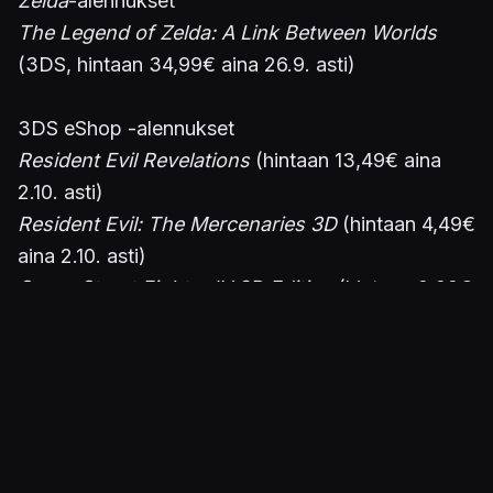
Zelda
-alennukset
The Legend of Zelda: A Link Between Worlds
(3DS, hintaan 34,99€ aina 26.9. asti)
3DS eShop -alennukset
Resident Evil Revelations
(hintaan 13,49€ aina
2.10. asti)
Resident Evil: The Mercenaries 3D
(hintaan 4,49€
aina 2.10. asti)
Super Street Fighter IV 3D Edition
(hintaan 9,99€
aina 2.10. asti)
Phoenix Wright: Ace Attorney - Dual Destinies
(hintaan 14,99€ aina 2.10. asti)
Real Heroes Firefighter 3D Download Version
(hintaan 4,99€ aina 16.10. asti)
Parking Star 3D
(hintaan 1,99€ aina 9.10. asti)