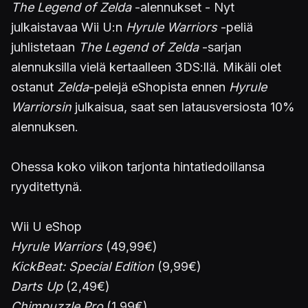
The Legend of Zelda
-alennukset - Nyt
julkaistavaa Wii U:n
Hyrule Warriors
-peliä
juhlistetaan
The Legend of Zelda
-sarjan
alennuksilla vielä kertaalleen 3DS:llä. Mikäli olet
ostanut
Zelda
-pelejä eShopista ennen
Hyrule
Warriorsin
julkaisua, saat sen latausversiosta 10%
alennuksen.
Ohessa koko viikon tarjonta hintatiedoillansa
ryyditettynä.
Wii U eShop
Hyrule Warriors
(49,99€)
KickBeat: Special Edition
(9,99€)
Darts Up
(2,49€)
Chimpuzzle Pro
(1,99€)