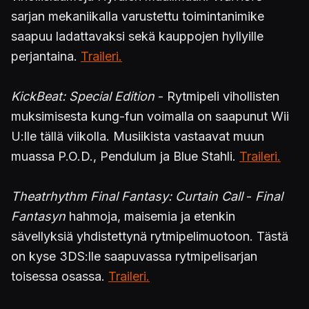
sarjan mekaniikalla varustettu toimintanimike
saapuu ladattavaksi sekä kauppojen hyllyille
perjantaina.
Traileri.
KickBeat: Special Edition
- Rytmipeli vihollisten
muksimisesta kung-fun voimalla on saapunut Wii
U:lle tällä viikolla. Musiikista vastaavat muun
muassa P.O.D., Pendulum ja Blue Stahli.
Traileri.
Theatrhythm Final Fantasy: Curtain Call
-
Final
Fantasyn
hahmoja, maisemia ja etenkin
sävellyksiä yhdistettynä rytmipelimuotoon. Tästä
on kyse 3DS:lle saapuvassa rytmipelisarjan
toisessa osassa.
Traileri.