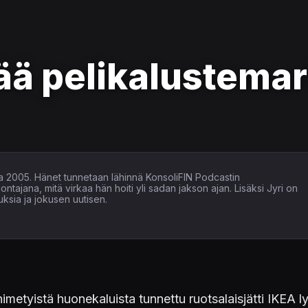
ää pelikalustema
nna 2005. Hänet tunnetaan lähinnä KonsoliFIN Podcastin
tajana, mitä virkaa hän hoiti yli sadan jakson ajan. Lisäksi Jyri on
ituksia ja jokusen uutisen.
nimetyistä huonekaluista tunnettu ruotsalaisjätti IKEA 