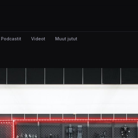
Podcastit
Videot
Muut jutut