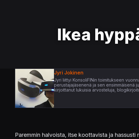
Ikea hypp
Jyri Jokinen
Jyri liittyi KonsoliFINin toimitukseen vuo
perustajajäsenenä ja sen ensimmäisenä juon
kirjoittanut lukuisia arvosteluja, blogikirjo
Paremmin halvoista, itse koottavista ja hassusti 