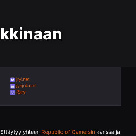
rkkinaan
jryi.net
jyrijokinen
@jryi
lyöttäytyy yhteen
Republic of Gamersin
kanssa ja