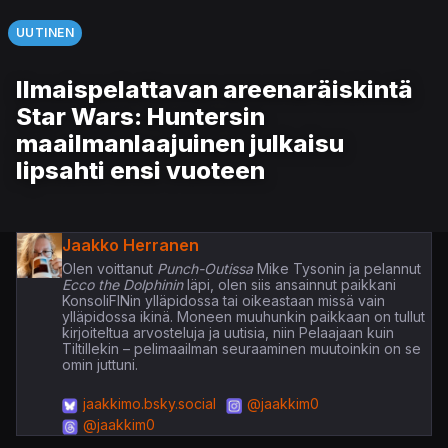
UUTINEN
Ilmaispelattavan areenaräiskintä
Star Wars: Huntersin
maailmanlaajuinen julkaisu
lipsahti ensi vuoteen
Jaakko Herranen
Olen voittanut
Punch-Outissa
Mike Tysonin ja pelannut
Ecco the Dolphinin
läpi, olen siis ansainnut paikkani
KonsoliFINin ylläpidossa tai oikeastaan missä vain
ylläpidossa ikinä. Moneen muuhunkin paikkaan on tullut
kirjoiteltua arvosteluja ja uutisia, niin Pelaajaan kuin
Tiltillekin – pelimaailman seuraaminen muutoinkin on se
omin juttuni.
jaakkimo.bsky.social
@jaakkim0
@jaakkim0