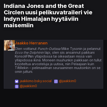
Indiana Jones and the Great
Circlen uusi pelikuvatraileri vie
Indyn Himalajan hyytäviin
maisemiin
Jaakko Herranen
Olen voittanut
Punch-Outissa
Mike Tysonin ja pelannut
Ecco the Dolphinin
läpi, olen siis ansainnut paikkani
KonsoliFINin ylläpidossa tai oikeastaan missä vain
ylläpidossa ikinä. Moneen muuhunkin paikkaan on tullut
kirjoiteltua arvosteluja ja uutisia, niin Pelaajaan kuin
Tiltillekin – pelimaailman seuraaminen muutoinkin on se
omin juttuni.
jaakkimo.bsky.social
@jaakkim0
@jaakkim0