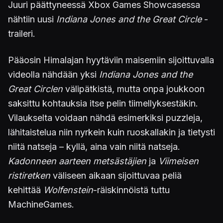
Juuri päättyneessä Xbox Games Showcasessa
nähtiin uusi
Indiana Jones and the Great Circle
-
traileri.
Pääosin Himalajan hyytäviin maisemiin sijoittuvalla
videolla nähdään yksi
Indiana Jones and the
Great Circlen
välipätkistä, mutta onpa joukkoon
saksittu kohtauksia itse pelin tiimellyksestäkin.
Vilaukselta voidaan nähdä esimerkiksi puzzleja,
lähitaistelua niin nyrkein kuin ruoskallakin ja tietysti
niitä natseja – kyllä, aina vain niitä natseja.
Kadonneen aarteen metsästäjien
ja
Viimeisen
ristiretken
väliseen aikaan sijoittuvaa peliä
kehittää
Wolfenstein
-räiskinnöistä tuttu
MachineGames.