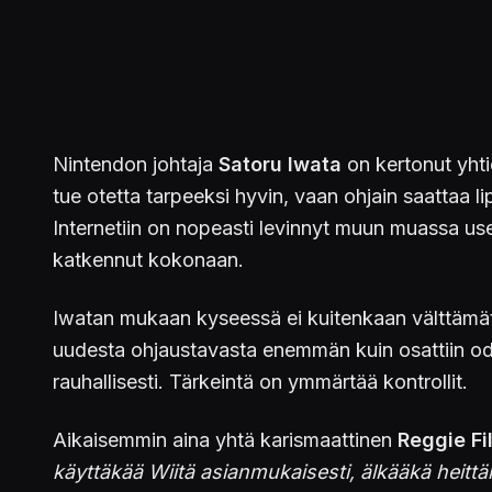
Nintendon johtaja
Satoru Iwata
on kertonut yhti
tue otetta tarpeeksi hyvin, vaan ohjain saattaa 
Internetiin on nopeasti levinnyt muun muassa us
katkennut kokonaan.
Iwatan mukaan kyseessä ei kuitenkaan välttämät
uudesta ohjaustavasta enemmän kuin osattiin odott
rauhallisesti. Tärkeintä on ymmärtää kontrollit.
Aikaisemmin aina yhtä karismaattinen
Reggie Fi
käyttäkää Wiitä asianmukaisesti, älkääkä heittä