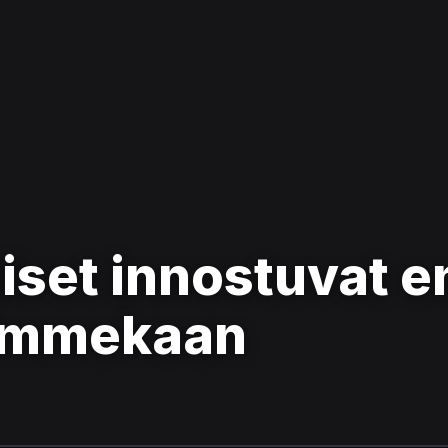
miset innostuvat
timmekaan