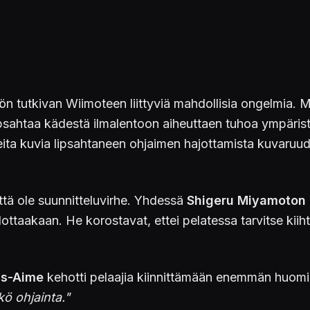
ön tutkivan Wiimoteen liittyviä mahdollisia ongelmia. Mo
lipsahtaa kädestä ilmalentoon aiheuttaen tuhoa ympärist
eita kuvia lipsahtaneen ohjaimen hajottamista kuvaruud
tä ole suunnitteluvirhe. Yhdessä
Shigeru Miyamoton
aakaan. He korostavat, ettei pelatessa tarvitse kiihtyä
ls-Aime
kehotti pelaajia kiinnittämään enemmän huomio
kö ohjainta."