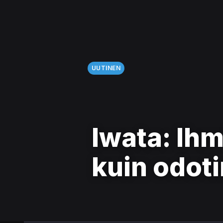
UUTINEN
Iwata: Ih
kuin odo