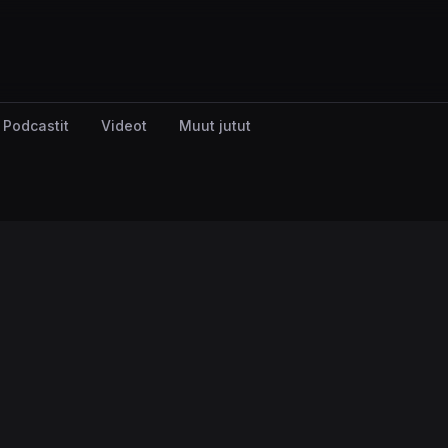
Podcastit
Videot
Muut jutut