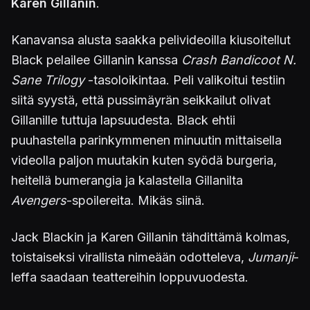
Karen Gillanin
.
Kanavansa alusta saakka pelivideoilla kiusoitellut
Black pelailee Gillanin kanssa
Crash Bandicoot N.
Sane Trilogy
-tasoloikintaa. Peli valikoitui testiin
siitä syystä, että pussimäyrän seikkailut olivat
Gillanille tuttuja lapsuudesta. Black ehtii
puuhastella parinkymmenen minuutin mittaisella
videolla paljon muutakin kuten syödä burgeria,
heitellä bumerangia ja kalastella Gillanilta
Avengers
-spoilereita. Mikäs siinä.
Jack Blackin ja Karen Gillanin tähdittämä kolmas,
toistaiseksi virallista nimeään odotteleva,
Jumanji
-
leffa saadaan teattereihin loppuvuodesta.