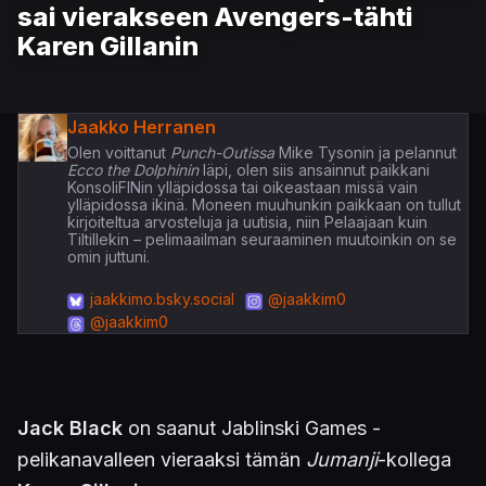
sai vierakseen Avengers-tähti
Karen Gillanin
Jaakko Herranen
Olen voittanut
Punch-Outissa
Mike Tysonin ja pelannut
Ecco the Dolphinin
läpi, olen siis ansainnut paikkani
KonsoliFINin ylläpidossa tai oikeastaan missä vain
ylläpidossa ikinä. Moneen muuhunkin paikkaan on tullut
kirjoiteltua arvosteluja ja uutisia, niin Pelaajaan kuin
Tiltillekin – pelimaailman seuraaminen muutoinkin on se
omin juttuni.
jaakkimo.bsky.social
@jaakkim0
@jaakkim0
Jack Black
on saanut Jablinski Games -
pelikanavalleen vieraaksi tämän
Jumanji
-kollega