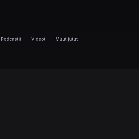
Podcastit
Videot
Muut jutut