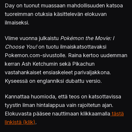
Day on tuonut muassaan mahdollisuuden katsoa
tuoreimman otuksia käsittelevän elokuvan
ilmaiseksi.
Viime vuonna julkaistu
Pokémon the Movie: I
Choose You!
on tuotu ilmaiskatsottavaksi
Pokemon.com-sivustolle. Raina kertoo uudemman
kerran Ash Ketchumin sekä Pikachun
vastahankaiset ensiaskeleet parivaljakkona.
Kyseessä on englanniksi dubattu versio.
Kannattaa huomioda, että teos on katsottavissa
tyystin ilman hintalappua vain rajoitetun ajan.
Elokuvasta pääsee nauttimaan klikkaamalla
tästä
linkistä (klik)
.