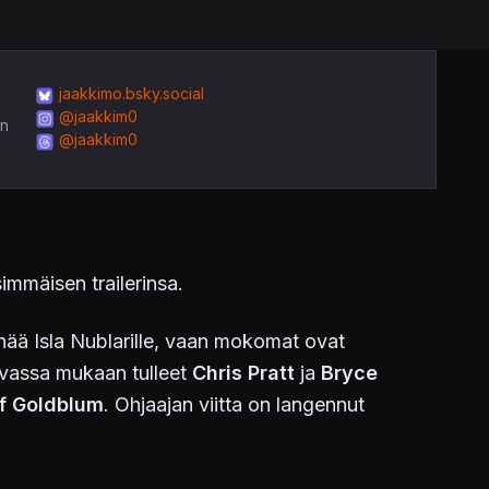
jaakkimo.bsky.social
@jaakkim0
in
@jaakkim0
mmäisen trailerinsa.
 enää Isla Nublarille, vaan mokomat ovat
kuvassa mukaan tulleet
Chris Pratt
ja
Bryce
f Goldblum
. Ohjaajan viitta on langennut