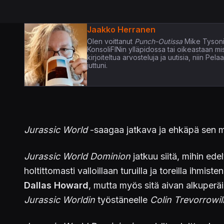
Jaakko Herranen
Olen voittanut
Punch-Outissa
Mike Tysoni
KonsoliFINin ylläpidossa tai oikeastaan m
kirjoiteltua arvosteluja ja uutisia, niin P
juttuni.
Jurassic World
-saagaa jatkava ja ehkäpä sen
Jurassic World Dominion
jatkuu siitä, mihin ede
holtittomasti valloillaan turuilla ja toreilla i
Dallas Howard
, mutta myös sitä aivan alkuperäis
Jurassic Worldin
työstäneelle
Colin Trevorrowil