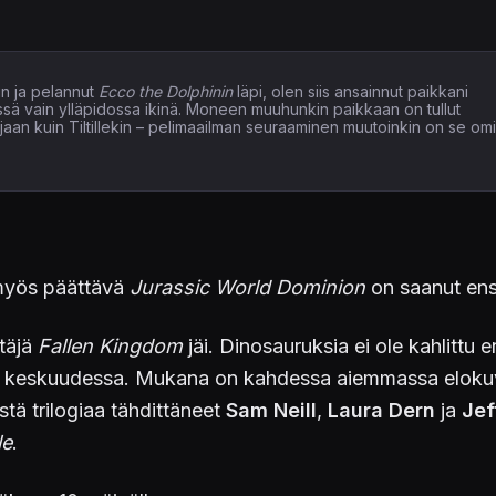
n ja pelannut
Ecco the Dolphinin
läpi, olen siis ansainnut paikkani
issä vain ylläpidossa ikinä. Moneen muuhunkin paikkaan on tullut
elaajaan kuin Tiltillekin – pelimaailman seuraaminen muutoinkin on se om
 myös päättävä
Jurassic World Dominion
on saanut ensi
ltäjä
Fallen Kingdom
jäi. Dinosauruksia ei ole kahlittu
hmisten keskuudessa. Mukana on kahdessa aiemmassa elo
tä trilogiaa tähdittäneet
Sam Neill
,
Laura Dern
ja
Jef
le
.