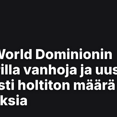
World Dominionin
illa vanhoja ja uu
sti holtiton määrä
ksia