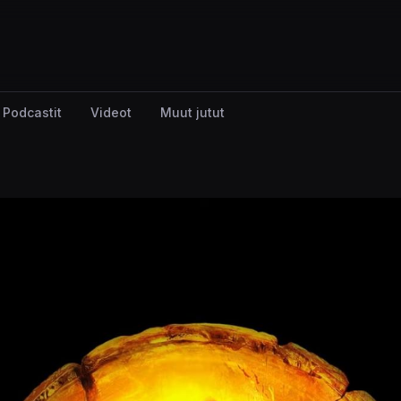
Podcastit
Videot
Muut jutut