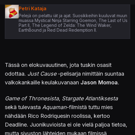
Petri Kataja
Pelejä on pelattu iät ja ajat. Suosikkeihin kuuluvat muun
muassa Mystical Ninja Starring Goemon, The Last of Us
Part II, The Legend of Zelda: The Wind Waker,
EarthBound ja Red Dead Redemption II.
Tässä on elokuvauutinen, jota tuskin osasit
odottaa.
Just Cause
-pelisarja nimittäin suuntaa
valkokankaille keulakuvanaan
Jason Momoa
.
Game of Thronesista
,
Stargate Atlantiksesta
sekä tulevasta
Aquaman
-filmistä tuttu mies
nähdään Rico Rodriquesin roolissa, kertoo
Deadline. Juonikuvioista ei ole vielä paljoa tietoa,
mutta sivuston lähteiden mukaan filmissä