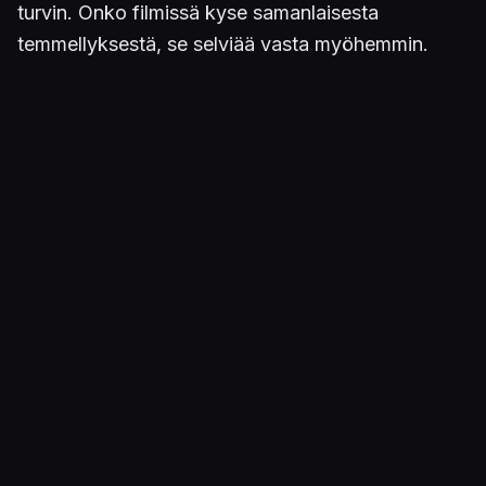
turvin. Onko filmissä kyse samanlaisesta
temmellyksestä, se selviää vasta myöhemmin.
Rainalla ei ole vielä julkaisuajankohtaa.
Peleihin perustuvat elokuvat eivät ole perinteisesti
olleet kovinkaan kehuttuja. Viimeisimpänä tälle
alueelle koetti
Assassin's Creed
, jota kuvaillaan
arvostelussamme kovin latteaksi
.
Julkaistu 7.3.2017 23.25
PELIT
Just Cause 3
KÄSITELLYT HENKILÖT