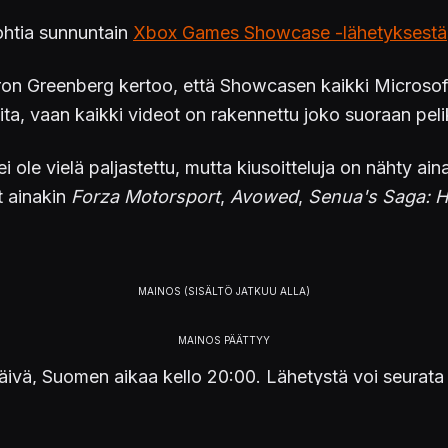
ohtia sunnuntain
Xbox Games Showcase -lähetyksestä
n Greenberg kertoo, että Showcasen kaikki Microsofti
ita, vaan kaikki videot on rakennettu joko suoraan peli
 ei ole vielä paljastettu, mutta kiusoitteluja on nähty 
t ainakin
Forza Motorsport
,
Avowed
,
Senua's Saga: He
vä, Suomen aikaa kello 20:00. Lähetystä voi seurata