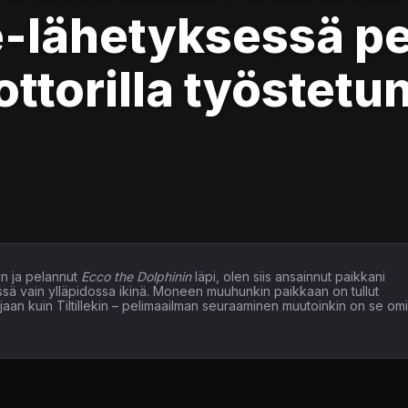
lähetyksessä pe
ottorilla työstetu
n ja pelannut
Ecco the Dolphinin
läpi, olen siis ansainnut paikkani
issä vain ylläpidossa ikinä. Moneen muuhunkin paikkaan on tullut
elaajaan kuin Tiltillekin – pelimaailman seuraaminen muutoinkin on se om