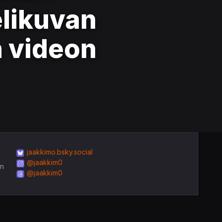
likuvan
n videon
jaakkimo.bsky.social
@jaakkim0
in
@jaakkim0