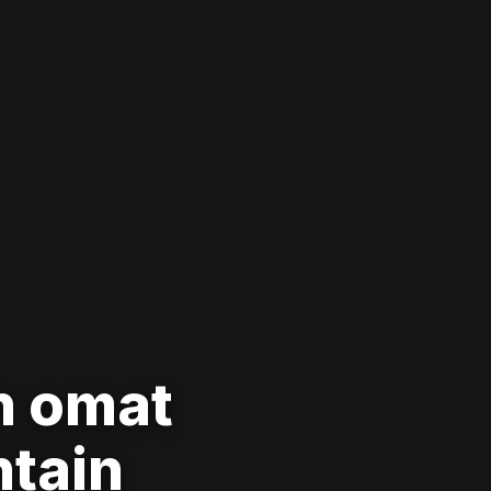
n omat
ntain