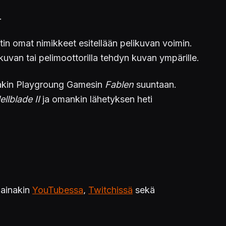
.
n omat nimikkeet esitellään pelikuvan voimin.
kuvan tai pelimoottorilla tehdyn kuvan ympärille.
ainakin Playgroung Gamesin
Fablen
suuntaan.
llblade II
ja omankin lähetyksen heti
 ainakin
YouTubessa
,
Twitchissä
sekä