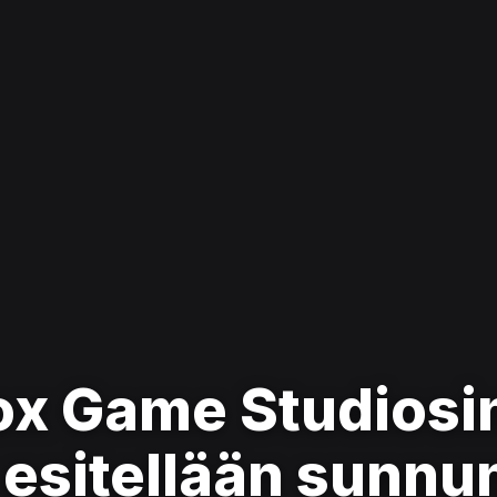
ox Game Studiosi
 esitellään sunnu