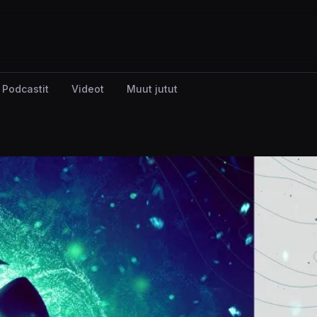
Podcastit
Videot
Muut jutut