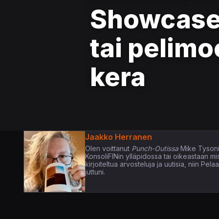
Showcase-
tai pelimo
kera
Jaakko Herranen
Olen voittanut
Punch-Outissa
Mike Tysoni
KonsoliFINin ylläpidossa tai oikeastaan m
kirjoiteltua arvosteluja ja uutisia, niin P
juttuni.