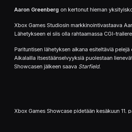
Aaron Greenberg
on kertonut hieman yksityisk
Xbox Games Studiosin markkinointivastaava Aaro
Lähetykseen ei siis olla rahtaamassa CGI-trailere
Parituntisen lähetyksen aikana esiteltäviä pelejä
Aikalailla itsestäänselvyyksiä puolestaan lienevä
Showcasen jälkeen saava
Starfield
.
Xbox Games Showcase pidetään kesäkuun 11. päi
Facebookissa
.