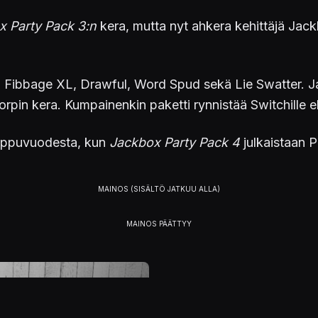
x Party Pack 3:n
kera, mutta nyt ahkera kehittäjä Ja
, Fibbage XL, Drawful, Word Spud sekä Lie Swatter. 
pin kera. Kumpainenkin paketti rynnistää Switchille el
 loppuvuodesta, kun
Jackbox Party Pack 4
julkaistaan PC