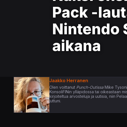
Pack -lau
Nintendo S
aikana
Jaakko Herranen
Olen voittanut
Punch-Outissa
Mike Tysoni
KonsoliFINin ylläpidossa tai oikeastaan m
kirjoiteltua arvosteluja ja uutisia, niin P
juttuni.