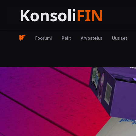
Foorumi
Pelit
Arvostelut
Uutiset