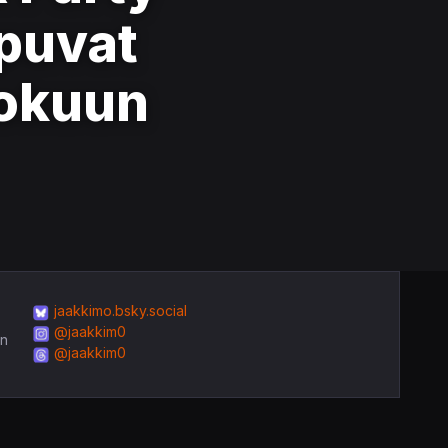
apuvat
lokuun
jaakkimo.bsky.social
@jaakkim0
in
@jaakkim0