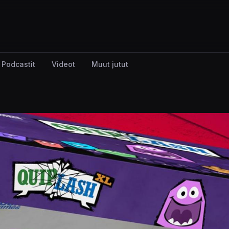
Podcastit
Videot
Muut jutut