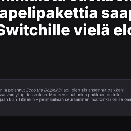
tapelipakettia sa
witchille vielä e
n ja pelannut
Ecco the Dolphinin
läpi, olen siis ansainnut paikkani
issä vain ylläpidossa ikinä. Moneen muuhunkin paikkaan on tullut
elaajaan kuin Tiltillekin – pelimaailman seuraaminen muutoinkin on se om