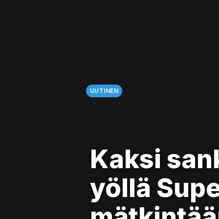
UUTINEN
Kaksi sank
yöllä Supe
mätkintään