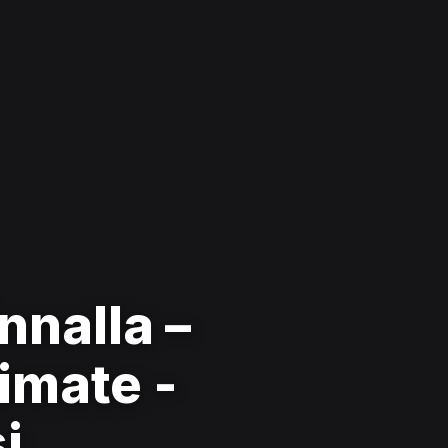
nnalla –
imate -
i