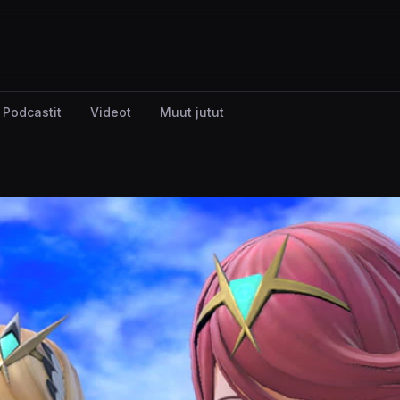
Podcastit
Videot
Muut jutut