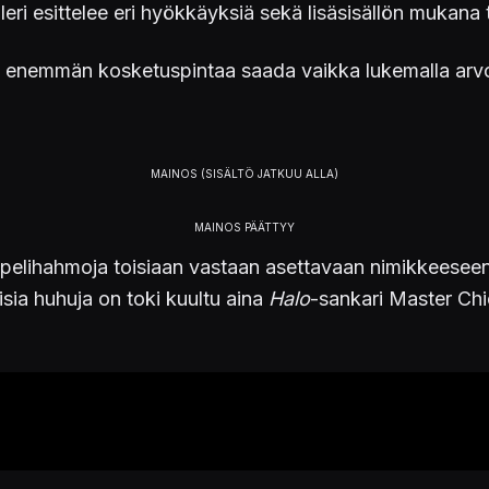
eri esittelee eri hyökkäyksiä sekä lisäsisällön mukana 
voi enemmän kosketuspintaa saada vaikka lukemalla a
opelihahmoja toisiaan vastaan asettavaan nimikkeeseen.
isia huhuja on toki kuultu aina
Halo
-sankari Master Chi