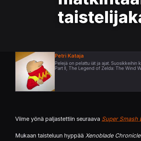
taistelija
Petri Kataja
Pelejä on pelattu iät ja ajat. Suosikkeih
Part II, The Legend of Zelda: The Wind 
Viime yönä paljastettiin seuraava
Super Smash B
Mukaan taisteluun hyppää
Xenoblade Chronicle