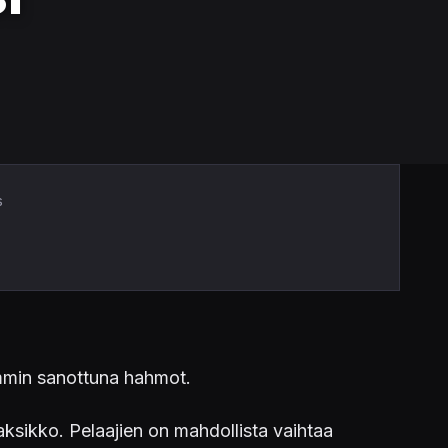
s
mmin sanottuna hahmot.
aksikko. Pelaajien on mahdollista vaihtaa