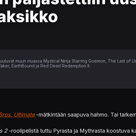
kaksikko
in kuuluvat muun muassa Mystical Ninja Starring Goemon, The Last of U
Waker, EarthBound ja Red Dead Redemption II.
ros. Ultimate
-mätkintään saapuva hahmo. Tai tarke
s 2
-roolipelistä tuttu Pyrasta ja Mythrasta koostuva k