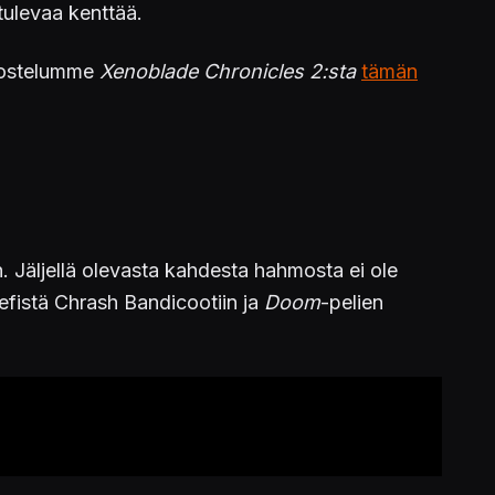
tulevaa kenttää.
rvostelumme
Xenoblade Chronicles 2:sta
tämän
 Jäljellä olevasta kahdesta hahmosta ei ole
efistä Chrash Bandicootiin ja
Doom
-pelien