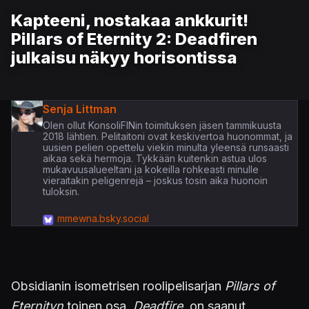
Kapteeni, nostakaa ankkurit!
Pillars of Eternity 2: Deadfiren
julkaisu näkyy horisontissa
Senja Littman
Olen ollut KonsoliFINin toimituksen jäsen tammikuusta
2018 lähtien. Pelitaitoni ovat keskivertoa huonommat, ja
uusien pelien opettelu viekin minulta yleensä runsaasti
aikaa sekä hermoja. Tykkään kuitenkin astua ulos
mukavuusalueeltani ja kokeilla rohkeasti minulle
vieraitakin peligenrejä – joskus tosin aika huonoin
tuloksin.
mmewna.bsky.social
Obsidianin isometrisen roolipelisarjan
Pillars of
Eternityn
toinen osa,
Deadfire
, on saanut