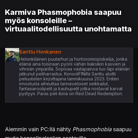
Karmiva Phasmophobia saapuu
myös konsoleille –
virtuaalitodellisuutta unohtamatta
Santtu Honkanen
Helsinkiläinen puutarhuri ja hortonomiopiskelija, jonka
elämä aina toisinaan pyörii vähän liiaksikin kasvien ja
vihreän ympärillä. Sopivaa vastapainoa tuo läpi elämän
jatkunut peliharrastus. KonsoliFINillä Santtu aloitti
peliuutisten kirjoittajana tammikuussa 2023. Eniten
innostusta aiheuttaa tarinavetoiset seikkailut,
fantasiaroolipelit ja kauhupelit jotka nostavat karvat
pystyyn. Paras peli ikinä on Red Dead Redemption.
Aiemmin vain PC:llä nähty
Phasmophobia
saapuu