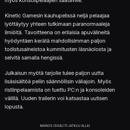
myös konsolipelaajien saataville.
Kinetic Gamesin kauhupelissä neljä pelaajaa
lyöttäytyy yhteen tutkimaan paranormaaleja
ilmiöitä. Tavoitteena on erilaisia apuvälineitä
hyödyntäen kerätä mahdollisimman paljon
todistusaineistoa kummitusten läsnäolosta ja
selvitä samalla hengissä.
Julkaisun myötä tarjolle tulee paljon uutta
lisäsisältöä peliin säännöllisin väliajoin. Myös
ristiinpelaamista on tuettu PC:n ja konsoleiden
välillä. Uuden trailerin voi katsastaa uutisen
lopusta.