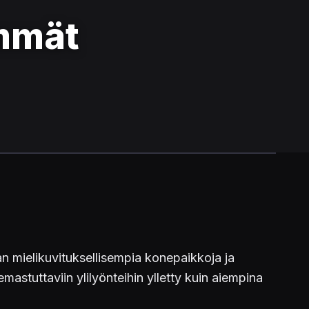
mmät
n mielikuvituksellisempia konepaikkoja ja
mastuttaviin ylilyönteihin ylletty kuin aiempina