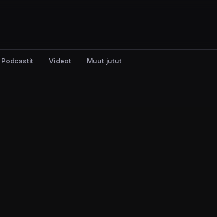
Podcastit
Videot
Muut jutut