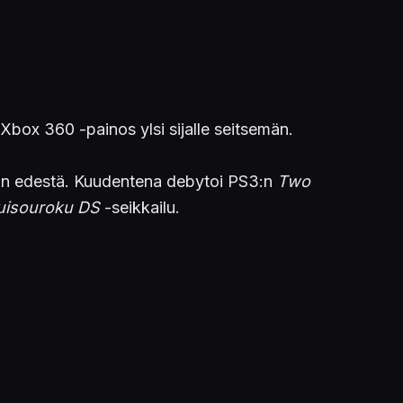
Xbox 360 -painos ylsi sijalle seitsemän.
ijan edestä. Kuudentena debytoi PS3:n
Two
uisouroku DS
-seikkailu.