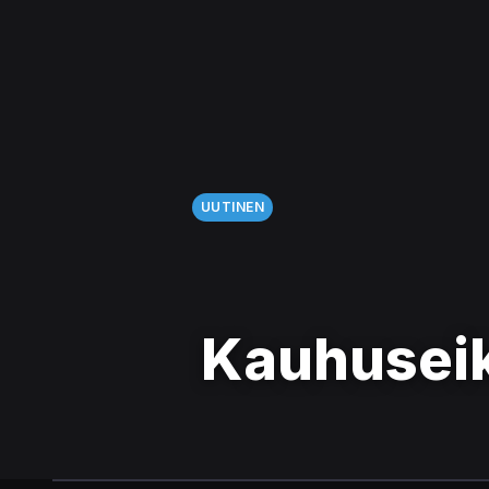
UUTINEN
Kauhuseik