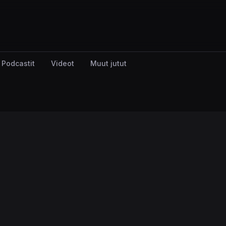
Podcastit
Videot
Muut jutut