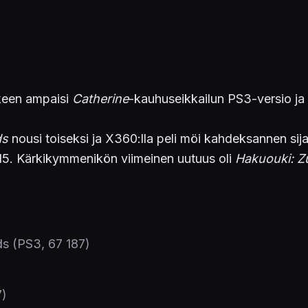
keen ampaisi
Catherine
-kauhuseikkailun PS3-versio ja 
ds
nousi toiseksi ja X360:lla peli möi kahdeksannen s
le 15. Kärkikymmenikön viimeinen uutuus oli
Hakuouki: Z
s (PS3, 67 187)
7)