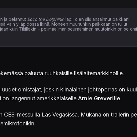
n ja pelannut
Ecco the Dolphinin
läpi, olen siis ansainnut paikkani
issä vain ylläpidossa ikinä. Moneen muuhunkin paikkaan on tullut
elaajaan kuin Tiltillekin – pelimaailman seuraaminen muutoinkin on se om
kemässä paluuta ruuhkaisille lisälaitemarkkinoille.
uudet omistajat, joskin kiinalainen johtoporras on kuu
li on langennut amerikkalaiselle
Arnie Greverille
.
on CES-messuilla Las Vegasissa. Mukana on trailerin peru
kemikrofonikin.