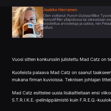
Jaakko Herranen
Olen voittanut
Punch-Outissa
Mike Tysoni
KonsoliFINin ylläpidossa tai oikeastaan m
kirjoiteltua arvosteluja ja uutisia, niin P
juttuni.
Vuosi sitten konkurssiin julistettu Mad Catz on te
Kuolleista palaava Mad Catz on saanut taakseen 
mukana firman kuvioissa. Teknisen johtajan titte
Mad Catz esittelee uusia lisälaitteitaan ensi viik
S.T.R.I.K.E.-pelinäppäimistö kuin F.R.E.Q.-kuulo