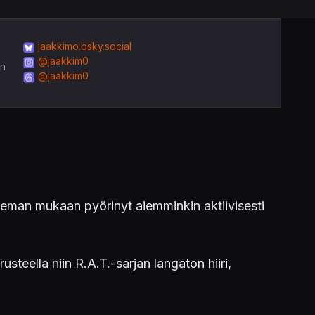
jaakkimo.bsky.social
@jaakkim0
in
@jaakkim0
leman mukaan pyörinyt aiemminkin aktiivisesti
steella niin R.A.T.-sarjan langaton hiiri,