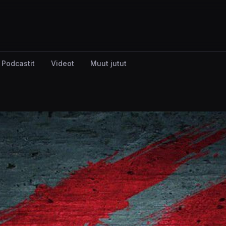
Podcastit
Videot
Muut jutut