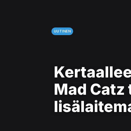
UUTINEN
Kertaalle
Mad Catz 
lisälaitem