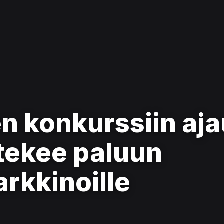
en konkurssiin aj
tekee paluun
arkkinoille