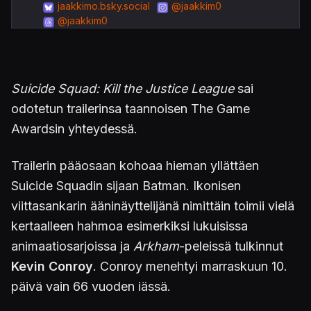
jaakkimo.bsky.social
@jaakkim0
@jaakkim0
Suicide Squad: Kill the Justice League
sai
odotetun trailerinsa taannoisen The Game
Awardsin yhteydessä.
Trailerin pääosaan kohoaa hieman yllättäen
Suicide Squadin sijaan Batman. Ikonisen
viittasankarin ääninäyttelijänä nimittäin toimii vielä
kertaalleen hahmoa esimerkiksi lukuisissa
animaatiosarjoissa ja
Arkham
-peleissä tulkinnut
Kevin Conroy
. Conroy menehtyi marraskuun 10.
päivä vain 66 vuoden iässä.