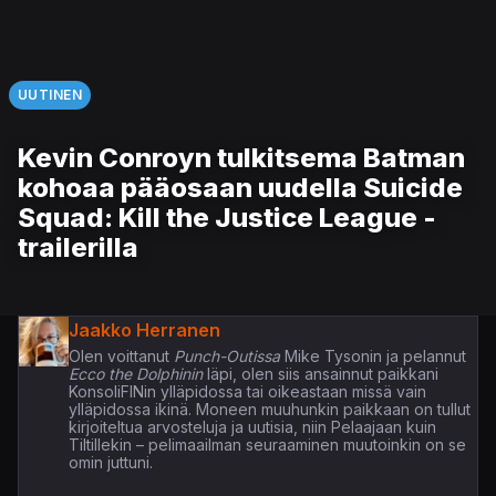
UUTINEN
Kevin Conroyn tulkitsema Batman
kohoaa pääosaan uudella Suicide
Squad: Kill the Justice League -
trailerilla
Jaakko Herranen
Olen voittanut
Punch-Outissa
Mike Tysonin ja pelannut
Ecco the Dolphinin
läpi, olen siis ansainnut paikkani
KonsoliFINin ylläpidossa tai oikeastaan missä vain
ylläpidossa ikinä. Moneen muuhunkin paikkaan on tullut
kirjoiteltua arvosteluja ja uutisia, niin Pelaajaan kuin
Tiltillekin – pelimaailman seuraaminen muutoinkin on se
omin juttuni.