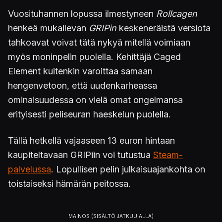
Vuosituhannen lopussa ilmestyneen
Rollcagen
henkeä mukailevan
GRIPin
keskeneräistä versiota
tahkoavat voivat tätä nykyä mitellä voimiaan
myös moninpelin puolella. Kehittäjä Caged
Element kuitenkin varoittaa samaan
hengenvetoon, että uudenkarheassa
ominaisuudessa on vielä omat ongelmansa
erityisesti peliseuran haeskelun puolella.
Tällä hetkellä vajaaseen 13 euron hintaan
kaupiteltavaan GRIPiin voi tutustua
Steam-
palvelussa
. Lopullisen pelin julkaisuajankohta on
toistaiseksi hämärän peitossa.