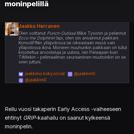
moninpelillä
Jaakko Herranen
Olen voittanut
Punch-Outissa
Mike Tysonin ja pelannut
Ecco the Dolphinin
läpi, olen siis ansainnut paikkani
KonsoliFINin ylläpidossa tai oikeastaan missä vain
ylläpidossa ikinä. Moneen muuhunkin paikkaan on tullut
kirjoiteltua arvosteluja ja uutisia, niin Pelaajaan kuin
Tiltillekin – pelimaailman seuraaminen muutoinkin on se
omin juttuni.
jaakkimo.bsky.social
@jaakkim0
@jaakkim0
Reilu vuosi takaperin Early Access -vaiheeseen
ehtinyt
GRIP
-kaahailu on saanut kylkeensä
moninpelin.