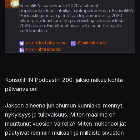
KonsoliFINissä keväällä 2020 aloittanut
populaarikulttuuri-intoilija ja jokapaikanhöylä. KonsoliFIN
Podcastin juontaja ja tuottaja loppuvuodesta 2020
alkaen, podcast-puolen päätoimittaja alkuvuodesta
2026 alkaen. Kirjoittanut myös aikoinaan Pelaajalle
verkkouutisia.
nikender.bsky.social
@niilonikender
niko-lahteenmaki
KonsoliFIN Podcastin 200. jakso näkee kohta
päivänvalon!
Jakson aiheena juhlahumun kunniaksi mennyt,
nykyisyys ja tulevaisuus. Miten maailma on
muuttunut vuosien varrella? Miten mukanaolijat
päätyivät remmiin mukaan ja millaista sivuston