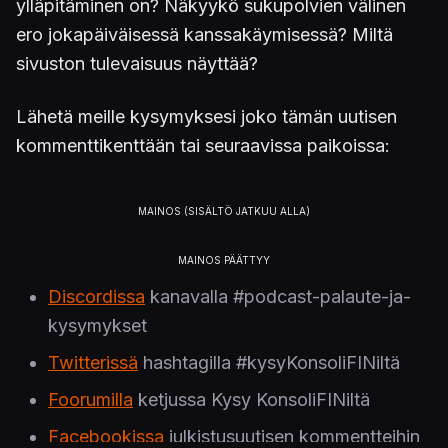
ylläpitäminen on? Näkyykö sukupolvien välinen
ero jokapäiväisessä kanssakäymisessä? Miltä
sivuston tulevaisuus näyttää?
Lähetä meille kysymyksesi joko tämän uutisen
kommenttikenttään tai seuraavissa paikoissa:
Discordissa
kanavalla #podcast-palaute-ja-
kysymykset
Twitterissä
hashtagilla #kysyKonsoliFINiltä
Foorumilla
ketjussa Kysy KonsoliFINiltä
Facebookissa
julkistusuutisen kommentteihin