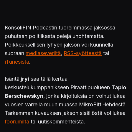
KonsoliFIN Podcastin tuoreimmassa jaksossa
puhutaan politiikasta pelejä unohtamatta.
Poikkeuksellisen lyhyen jakson voi kuunnella
suoraan
mediaseveriltä
,
RSS-syötteestä
tai
iTunesista
.
Isäntä
jryi
saa tällä kertaa
keskustelukumppanikseen Piraattipuolueen
Tapio
Berschewskyn
, jonka kirjoituksia on voinut lukea
vuosien varrella muun muassa MikroBitti-lehdestä.
Tarkemman kuvauksen jakson sisällöstä voi lukea
foorumilta
tai uutiskommenteista.