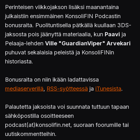
Perinteisen viikkojakson lisäksi maanantaina
julkaistiin ensimmäinen KonsoliFIN Podcastin
bonusraita. Puolituntisella pätkällä kuullaan 3DS-
jaksosta pois jäänyttä materiaalia, kun
Paavi
ja
Pelaaja-lehden
Ville "GuardianViper" Arvekari
puhuvat sekalaisia peleistä ja KonsoliFINin
historiasta.
Bonusraita on niin ikään ladattavissa
mediaserverillä
,
RSS-syötteessä
ja
iTunesista
.
Palautetta jaksoista voi suunnata tuttuun tapaan
sähköpostilla osoitteeseen
podcast(at)konsolifin.net, suoraan foorumille tai
uutiskommentteihin.