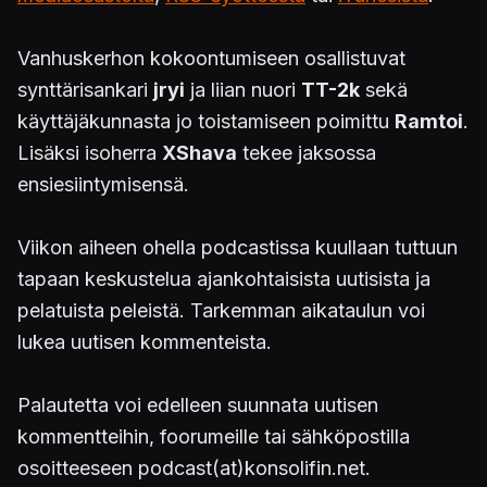
Vanhuskerhon kokoontumiseen osallistuvat
synttärisankari
jryi
ja liian nuori
TT-2k
sekä
käyttäjäkunnasta jo toistamiseen poimittu
Ramtoi
.
Lisäksi isoherra
XShava
tekee jaksossa
ensiesiintymisensä.
Viikon aiheen ohella podcastissa kuullaan tuttuun
tapaan keskustelua ajankohtaisista uutisista ja
pelatuista peleistä. Tarkemman aikataulun voi
lukea uutisen kommenteista.
Palautetta voi edelleen suunnata uutisen
kommentteihin, foorumeille tai sähköpostilla
osoitteeseen podcast(at)konsolifin.net.