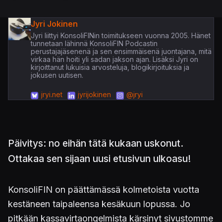
Jyri Jokinen
Jyri liittyi KonsoliFINin toimitukseen vuonna 2005. Hänet
tunnetaan lähinnä KonsoliFIN Podcastin
perustajajäsenenä ja sen ensimmäisenä juontajana, mitä
virkaa hän hoiti yli sadan jakson ajan. Lisäksi Jyri on
kirjoittanut lukuisia arvosteluja, blogikirjoituksia ja
jokusen uutisen.
jryi.net
jyrijokinen
@jryi
Päivitys: no eihän tätä kukaan uskonut.
Ottakaa sen sijaan uusi etusivun ulkoasu!
KonsoliFIN on päättämässä kolmetoista vuotta
kestäneen taipaleensa kesäkuun lopussa. Jo
pitkään kassavirtaongelmista kärsinyt sivustomme