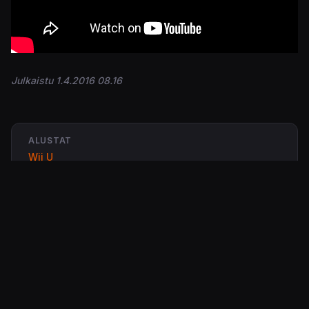
Julkaistu 1.4.2016 08.16
ALUSTAT
Wii U
PS Vita
Kirjaudu sisään
osallistuaksesi keskusteluun.
Lähettänyt
Bandicoot
Pe, 1 Huh 2016 - 08:35 (
Ikilinkki
)
Voi ei! Maistuu kyllä suussa yhtä pahalle kuin