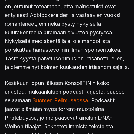
on joutunut toteamaan, että mainostulot ovat
erityisesti Adblockereiden ja vastaavien vuoksi
romahtaneet, emmekä pysty nykyisellä
kulurakenteella pitämään sivustoa pystyssä.
Nykyisellä mediakentällä ei ole mahdollista
porskuttaa harrastevoimin ilman sponsoritukea.
Tästä syystä palvelusopimus on irtisanottu eilen,
ja olemme nyt kolmen kuukauden irtisanomisajalla.
Kesäkuun lopun jälkeen KonsoliFINin koko
arkistoa, mukaanlukien podcast-kirjasto, pääsee
selaamaan
Suomen Pelimuseossa
. Podcastit
jäävät elämään myös torrent-muotoisina
Piratebayssa, jonne pääsevät ainakin DNA-
Welhon tilaajat. Rakastetuimmista teksteistä