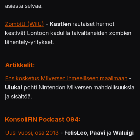
asiasta selvää.
ZombiU (WiiU)
-
Kastlen
rautaiset hermot
kestivät Lontoon kaduilla taivaltaneiden zombien
lähentely-yritykset.
Artikkelit:
Ensikosketus Miiversen ihmeelliseen maailmaan
-
Ulukai
pohti Nintendon Miiversen mahdollisuuksia
ja sisältöä.
KonsoliFIN Podcast 094:
Uusi vuosi, osa 2013
-
FelisLeo
,
Paavi
ja
Waluigi