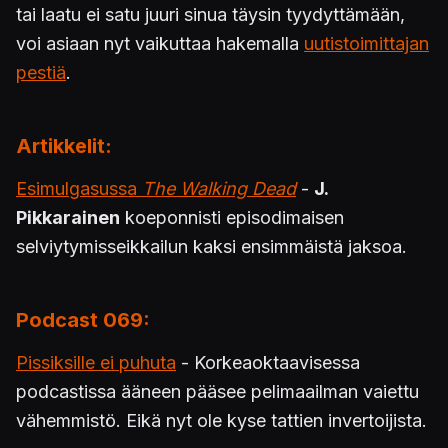
tai laatu ei satu juuri sinua täysin tyydyttämään,
voi asiaan nyt vaikuttaa hakemalla
uutistoimittajan
pestiä
.
Artikkelit:
Esimulgasussa
The Walking Dead
-
J.
Pikkarainen
koeponnisti episodimaisen
selviytymisseikkailun kaksi ensimmäistä jaksoa.
Podcast 069:
Pissiksille ei puhuta
- Korkeaoktaavisessa
podcastissa ääneen pääsee pelimaailman vaiettu
vähemmistö. Eikä nyt ole kyse tattien invertoijista.