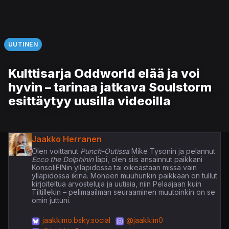
UUTINEN
Kulttisarja Oddworld elää ja voi
hyvin – tarinaa jatkava Soulstorm
esittäytyy uusilla videoilla
Jaakko Herranen
Olen voittanut
Punch-Outissa
Mike Tysonin ja pelannut
Ecco the Dolphinin
läpi, olen siis ansainnut paikkani
KonsoliFINin ylläpidossa tai oikeastaan missä vain
ylläpidossa ikinä. Moneen muuhunkin paikkaan on tullut
kirjoiteltua arvosteluja ja uutisia, niin Pelaajaan kuin
Tiltillekin – pelimaailman seuraaminen muutoinkin on se
omin juttuni.
jaakkimo.bsky.social
@jaakkim0