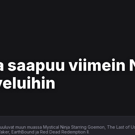
 saapuu viimein 
eluihin
in kuuluvat muun muassa Mystical Ninja Starring Goemon, The Last of U
Waker, EarthBound ja Red Dead Redemption II.