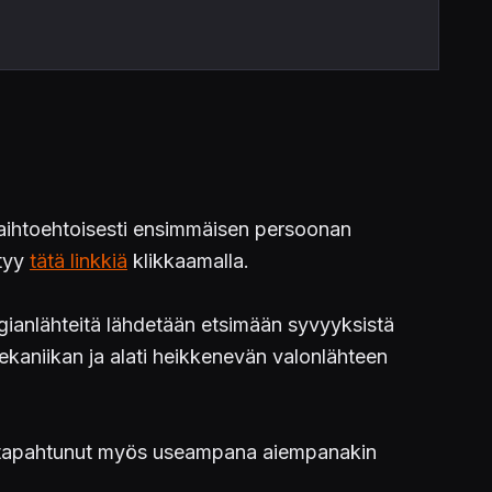
 vaihtoehtoisesti ensimmäisen persoonan
ytyy
tätä linkkiä
klikkaamalla.
ianlähteitä lähdetään etsimään syvyyksistä
ekaniikan ja alati heikkenevän valonlähteen
 on tapahtunut myös useampana aiempanakin