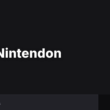
Nintendon
s