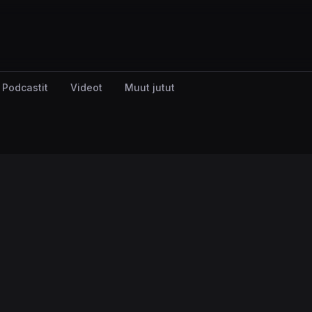
Podcastit
Videot
Muut jutut