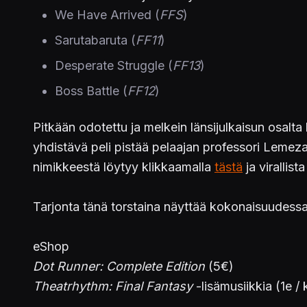
We Have Arrived (
FFS
)
Sarutabaruta (
FF11
)
Desperate Struggle (
FF13
)
Boss Battle (
FF12
)
Pitkään odotettu ja melkein länsijulkaisun osalt
yhdistävä peli pistää pelaajan professori Lemeza
nimikkeestä löytyy klikkaamalla
tästä
ja virallis
Tarjonta tänä torstaina näyttää kokonaisuudessa
eShop
Dot Runner: Complete Edition
(5€)
Theatrhythm: Final Fantasy
-lisämusiikkia (1e /