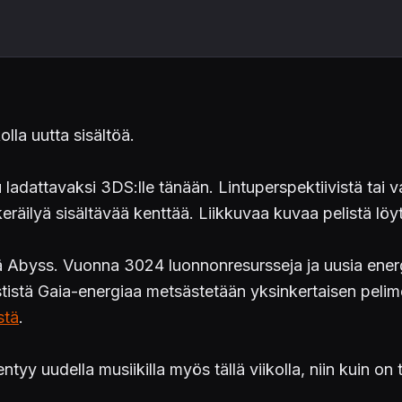
olla uutta sisältöä.
 ladattavaksi 3DS:lle tänään. Lintuperspektiivistä tai
äilyä sisältävää kenttää. Liikkuvaa kuvaa pelistä lö
ä Abyss. Vuonna 3024 luonnonresursseja ja uusia energ
tistä Gaia-energiaa metsästetään yksinkertaisen pelim
stä
.
ntyy uudella musiikilla myös tällä viikolla, niin kuin