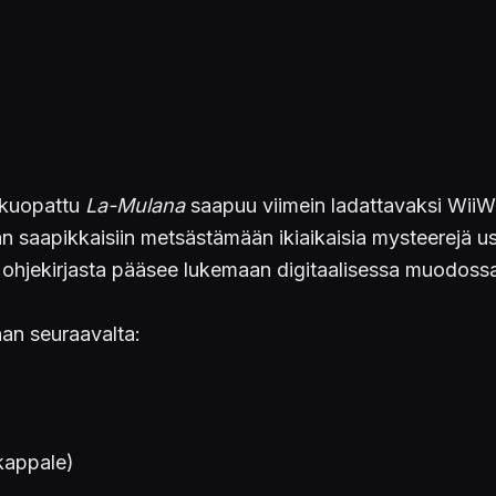
a kuopattu
La-Mulana
saapuu viimein ladattavaksi WiiWa
n saapikkaisiin metsästämään ikiaikaisia mysteerejä us
ta ohjekirjasta pääsee lukemaan digitaalisessa muodo
an seuraavalta:
 kappale)