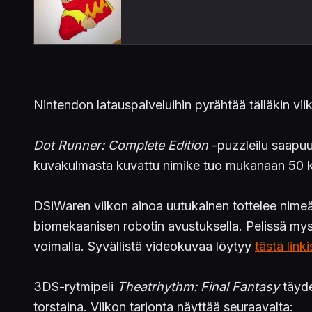
Nintendon latauspalveluihin pyrähtää tälläkin viik
Dot Runner: Complete Edition
-puzzleilu saapuu
kuvakulmasta kuvattu nimike tuo mukanaan 50 ker
DSiWaren viikon ainoa uutukainen tottelee nime
biomekaanisen robotin avustuksella. Pelissä mys
voimalla. Syvällistä videokuvaa löytyy
tästä linki
3DS-rytmipeli
Theatrhythm: Final Fantasy
täyde
torstaina. Viikon tarjonta näyttää seuraavalta: