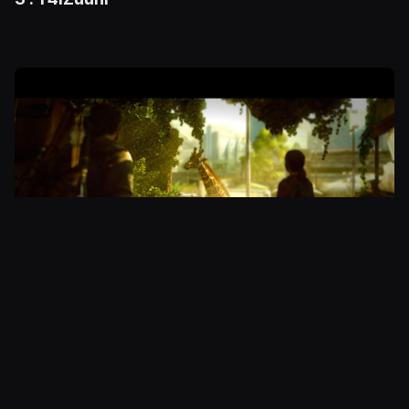
VH: Otos vangitsee The Last of Usin kaksi
maailmaa. Joelin ja Ellien raskas matka