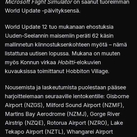
Microsoft Flight Simulator
on saanut tuoreimman
World Update -päivityksensä.
World Update 12 tuo mukanaan ehostuksia
Uuden-Seelannin maisemiin peräti 62 käsin
mallinnetun kiinnostuksenkohteen myötä – nämä
listattuna uutisen lopussa. Mukana on muuten
myös Konnun virkaa
Hobitti
-elokuvien
kuvauksissa toimittanut Hobbiton Village.
Nousemista ja laskeutumista puolestaan pääsee
harjoittelemaan seuraaville lentokentille: Gisborne
Airport (NZGS), Milford Sound Airport (NZMF),
Martins Bay Aerodrome (NZMJ), Gorge River
Airstrip (NZQE), Rotorua Airport (NZRO), Lake
Tekapo Airport (NZTL), Whangarei Airport