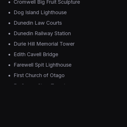
Cromwell Big Fruit Sculpture
Dog Island Lighthouse
Dunedin Law Courts
Dunedin Railway Station
Durie Hill Memorial Tower
Edith Cavell Bridge
Farewell Spit Lighthouse
First Church of Otago
Fo Guang Shan Temple
Forsyth Barr Stadium
Hell’s Gate
Hobbiton Village Matamata