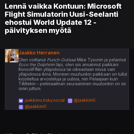
Lennä vaikka Kontuun: Microsoft
Flight Simulatorin Uusi-Seelanti
ehostui World Update 12 -
päivityksen myötä
Jaakko Herranen
Olen voittanut
Punch-Outissa
Mike Tysonin ja pelannut
Ecco the Dolphinin
läpi, olen siis ansainnut paikkani
KonsoliFINin ylläpidossa tai oikeastaan missä vain
ylläpidossa ikinä. Moneen muuhunkin paikkaan on tullut
kirjoiteltua arvosteluja ja uutisia, niin Pelaajaan kuin
Tiltillekin – pelimaailman seuraaminen muutoinkin on se
omin juttuni.
jaakkimo.bsky.social
@jaakkim0
@jaakkim0