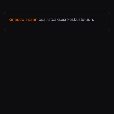
Kirjaudu sisään
osallistuaksesi keskusteluun.
KonsoliFIN – Peliuutiset, peliarvostelut, pelikeskustelut
– Pelaamisen keskipiste!