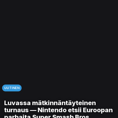
UUTINEN
Luvassa mätkinnäntäyteinen
turnaus — Nintendo etsii Euroopan
parhaita Super Smash Bros.