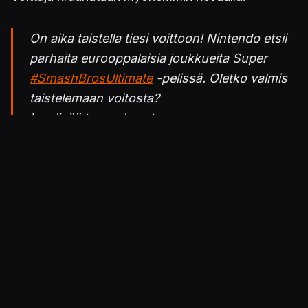
On aika taistella tiesi voittoon! Nintendo etsii
parhaita eurooppalaisia joukkueita Super
#SmashBrosUltimate
-pelissä. Oletko valmis
taistelemaan voitosta?
Lue lisää turnauksesta:
https://t.co/RlLihRGEku
pic.twitter.com/ypa2ftEiQj
— Nintendo Suomi (@NintendoFIN)
22.
tammikuuta 2019
Julkaistu 22.1.2019 18.17