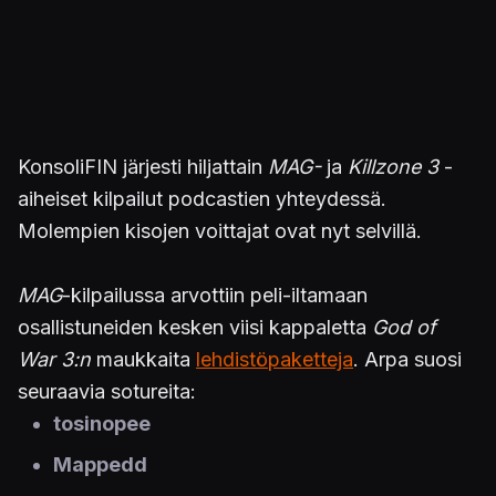
KonsoliFIN järjesti hiljattain
MAG-
ja
Killzone 3
-
aiheiset kilpailut podcastien yhteydessä.
Molempien kisojen voittajat ovat nyt selvillä.
MAG
-kilpailussa arvottiin peli-iltamaan
osallistuneiden kesken viisi kappaletta
God of
War 3:n
maukkaita
lehdistöpaketteja
. Arpa suosi
seuraavia sotureita:
tosinopee
Mappedd