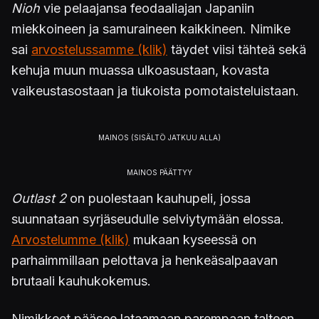
Nioh
vie pelaajansa feodaaliajan Japaniin
miekkoineen ja samuraineen kaikkineen. Nimike
sai
arvostelussamme (klik)
täydet viisi tähteä sekä
kehuja muun muassa ulkoasustaan, kovasta
vaikeustasostaan ja tiukoista pomotaisteluistaan.
Outlast 2
on puolestaan kauhupeli, jossa
suunnataan syrjäseudulle selviytymään elossa.
Arvostelumme (klik)
mukaan kyseessä on
parhaimmillaan pelottava ja henkeäsalpaavan
brutaali kauhukokemus.
Nimikkeet pääsee lataamaan parempaan talteen