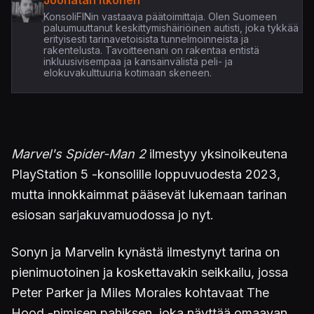
KonsoliFINin vastaava päätoimittaja. Olen Suomeen
paluumuuttanut keskittymishäiriöinen autisti, joka tykkää
erityisesti tarinavetoisista tunnelmoinneista ja
rakentelusta. Tavoitteenani on rakentaa entistä
inkluusivisempaa ja kansainvälistä peli- ja
elokuvakulttuuria kotimaan skeneen.
Marvel's Spider-Man 2
ilmestyy yksinoikeutena
PlayStation 5 -konsolille loppuvuodesta 2023,
mutta innokkaimmat pääsevät lukemaan tarinan
esiosan sarjakuvamuodossa jo nyt.
Sonyn ja Marvelin kynästä ilmestynyt tarina on
pienimuotoinen ja koskettavakin seikkailu, jossa
Peter Parker ja Miles Morales kohtavaat The
Hood -nimisen pahiksen, joka näyttää omaavan