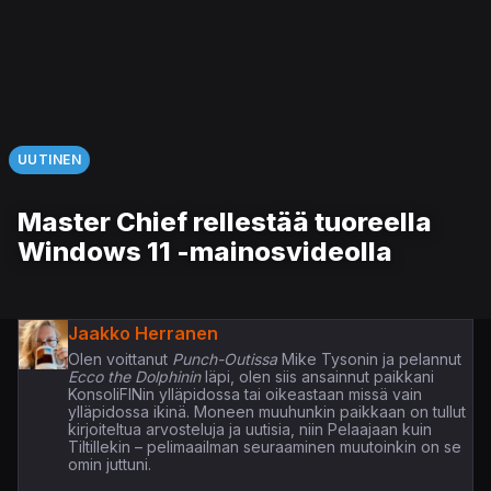
UUTINEN
Master Chief rellestää tuoreella
Windows 11 -mainosvideolla
Jaakko Herranen
Olen voittanut
Punch-Outissa
Mike Tysonin ja pelannut
Ecco the Dolphinin
läpi, olen siis ansainnut paikkani
KonsoliFINin ylläpidossa tai oikeastaan missä vain
ylläpidossa ikinä. Moneen muuhunkin paikkaan on tullut
kirjoiteltua arvosteluja ja uutisia, niin Pelaajaan kuin
Tiltillekin – pelimaailman seuraaminen muutoinkin on se
omin juttuni.