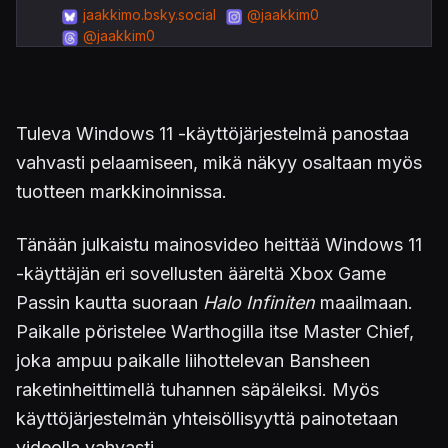
jaakkimo.bsky.social
@jaakkim0
@jaakkim0
Tuleva Windows 11 -käyttöjärjestelmä panostaa
vahvasti pelaamiseen, mikä näkyy osaltaan myös
tuotteen markkinoinnissa.
Tänään julkaistu mainosvideo heittää Windows 11
-käyttäjän eri sovellusten ääreltä Xbox Game
Passin kautta suoraan
Halo Infiniten
maailmaan.
Paikalle pöristelee Warthogilla itse Master Chief,
joka ampuu paikalle liihottelevan Bansheen
raketinheittimellä tuhannen säpäleiksi. Myös
käyttöjärjestelmän yhteisöllisyyttä painotetaan
videolla vahvasti.